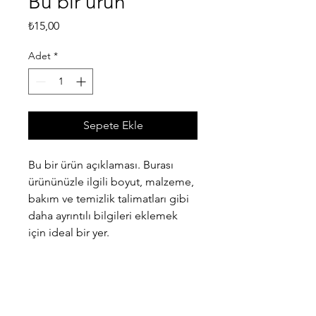
Bu bir ürün
Fiyat
₺15,00
Adet
*
Sepete Ekle
Bu bir ürün açıklaması. Burası 
ürününüzle ilgili boyut, malzeme, 
bakım ve temizlik talimatları gibi 
daha ayrıntılı bilgileri eklemek 
için ideal bir yer.
ÜRÜN BİLGİLERİ
Burası ürününüzle ilgili boyut,
ÜRÜN VE PARA İADE